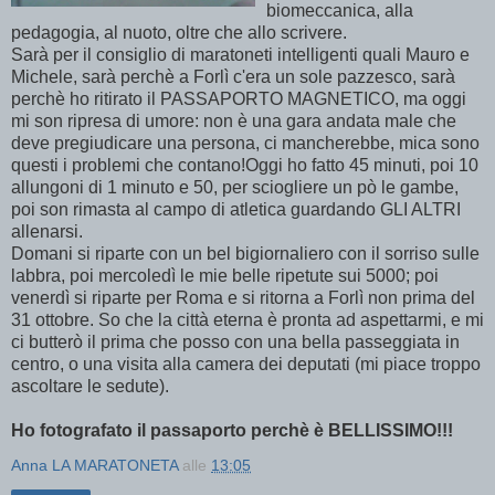
biomeccanica, alla
pedagogia, al nuoto, oltre che allo scrivere.
Sarà per il consiglio di maratoneti intelligenti quali Mauro e
Michele, sarà perchè a Forlì c'era un sole pazzesco, sarà
perchè ho ritirato il PASSAPORTO MAGNETICO, ma oggi
mi son ripresa di umore: non è una gara andata male che
deve pregiudicare una persona, ci mancherebbe, mica sono
questi i problemi che contano!Oggi ho fatto 45 minuti, poi 10
allungoni di 1 minuto e 50, per sciogliere un pò le gambe,
poi son rimasta al campo di atletica guardando GLI ALTRI
allenarsi.
Domani si riparte con un bel bigiornaliero con il sorriso sulle
labbra, poi mercoledì le mie belle ripetute sui 5000; poi
venerdì si riparte per Roma e si ritorna a Forlì non prima del
31 ottobre. So che la città eterna è pronta ad aspettarmi, e mi
ci butterò il prima che posso con una bella passeggiata in
centro, o una visita alla camera dei deputati (mi piace troppo
ascoltare le sedute).
Ho fotografato il passaporto perchè è BELLISSIMO!!!
Anna LA MARATONETA
alle
13:05