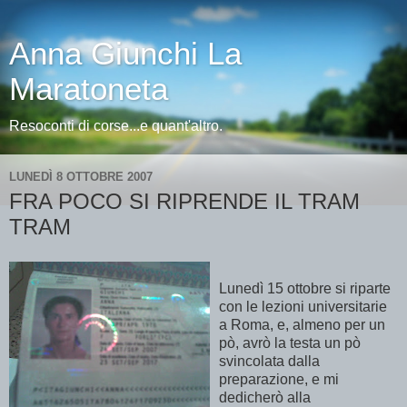
Anna Giunchi La
Maratoneta
Resoconti di corse...e quant'altro.
LUNEDÌ 8 OTTOBRE 2007
FRA POCO SI RIPRENDE IL TRAM
TRAM
Lunedì 15 ottobre si riparte
con le lezioni universitarie
a Roma, e, almeno per un
pò, avrò la testa un pò
svincolata dalla
preparazione, e mi
dedicherò alla